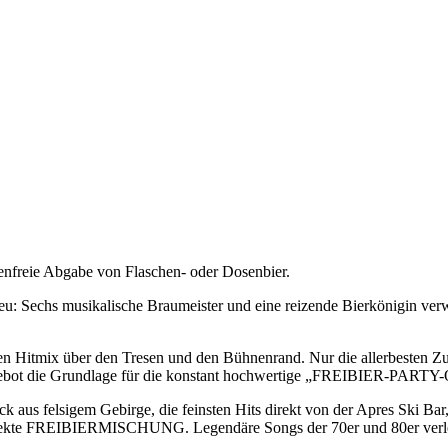
nfreie Abgabe von Flaschen- oder Dosenbier.
eu: Sechs musikalische Braumeister und eine reizende Bierkönigin ver
 Hitmix über den Tresen und den Bühnenrand. Nur die allerbesten Zuta
tsgebot die Grundlage für die konstant hochwertige „FREIBIER-PAR
aus felsigem Gebirge, die feinsten Hits direkt von der Apres Ski Bar
die perfekte FREIBIERMISCHUNG. Legendäre Songs der 70er und 80e