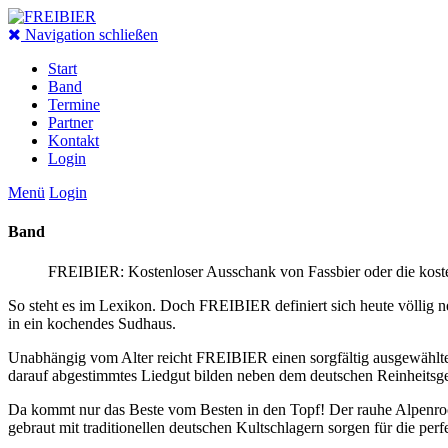
Navigation schließen
Start
Band
Termine
Partner
Kontakt
Login
Menü
Login
Band
FREIBIER: Kostenloser Ausschank von Fassbier oder die koste
So steht es im Lexikon. Doch FREIBIER definiert sich heute völlig n
in ein kochendes Sudhaus.
Unabhängig vom Alter reicht FREIBIER einen sorgfältig ausgewählten
darauf abgestimmtes Liedgut bilden neben dem deutschen Reinhei
Da kommt nur das Beste vom Besten in den Topf! Der rauhe Alpenrock 
gebraut mit traditionellen deutschen Kultschlagern sorgen für 