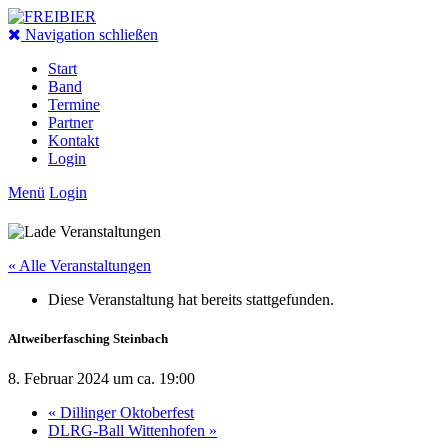
Navigation schließen
Start
Band
Termine
Partner
Kontakt
Login
Menü
Login
« Alle Veranstaltungen
Diese Veranstaltung hat bereits stattgefunden.
Altweiberfasching Steinbach
8. Februar 2024 um ca. 19:00
«
Dillinger Oktoberfest
DLRG-Ball Wittenhofen
»