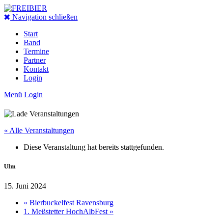
Navigation schließen
Start
Band
Termine
Partner
Kontakt
Login
Menü
Login
« Alle Veranstaltungen
Diese Veranstaltung hat bereits stattgefunden.
Ulm
15. Juni 2024
«
Bierbuckelfest Ravensburg
1. Meßstetter HochAlbFest
»